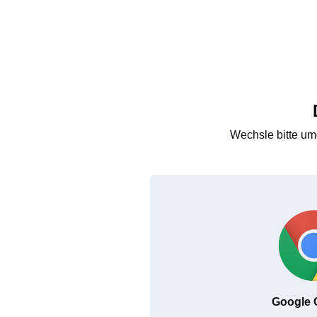
Wechsle bitte um
Google