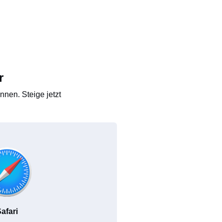
r
nen. Steige jetzt
afari