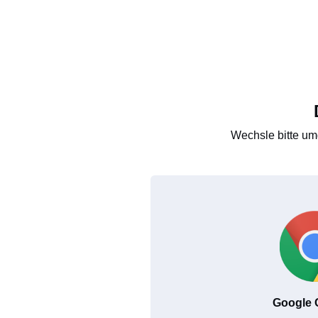
Wechsle bitte um
Google