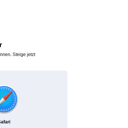
r
nen. Steige jetzt
afari