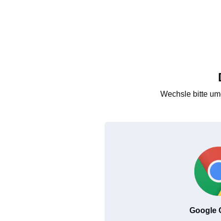
Wechsle bitte um
Google