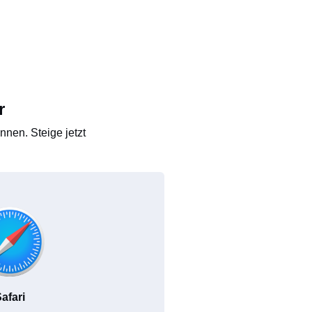
r
nen. Steige jetzt
afari