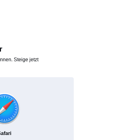
r
nen. Steige jetzt
afari