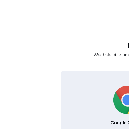
Wechsle bitte um
Google