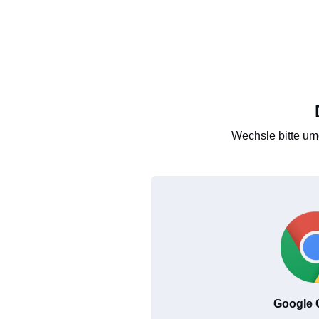
Wechsle bitte um
Google