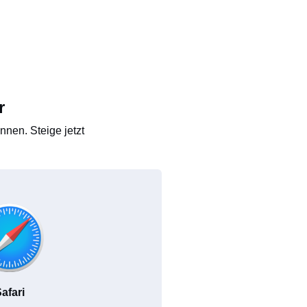
r
nen. Steige jetzt
afari