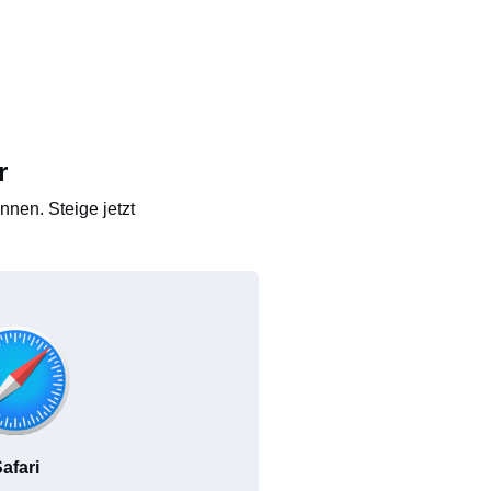
r
nen. Steige jetzt
afari