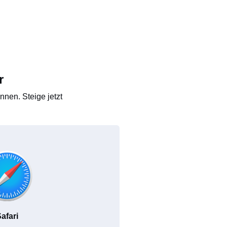
r
nen. Steige jetzt
afari