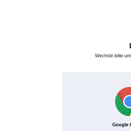
Wechsle bitte um
Google