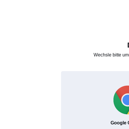
Wechsle bitte um
Google