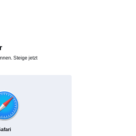
r
nen. Steige jetzt
afari