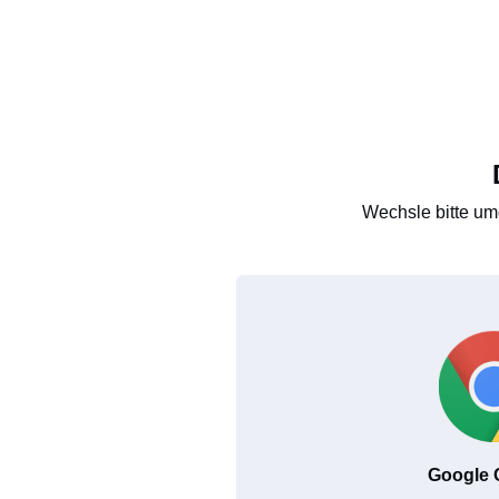
Wechsle bitte um
Google