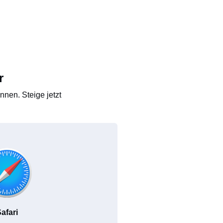
r
nen. Steige jetzt
afari