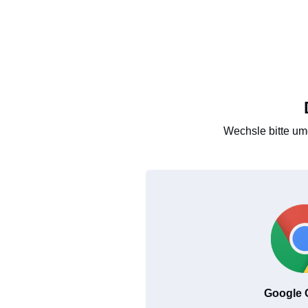
Wechsle bitte um
Google