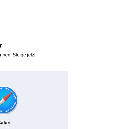
r
nen. Steige jetzt
afari