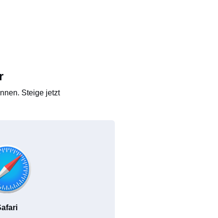
r
nen. Steige jetzt
afari