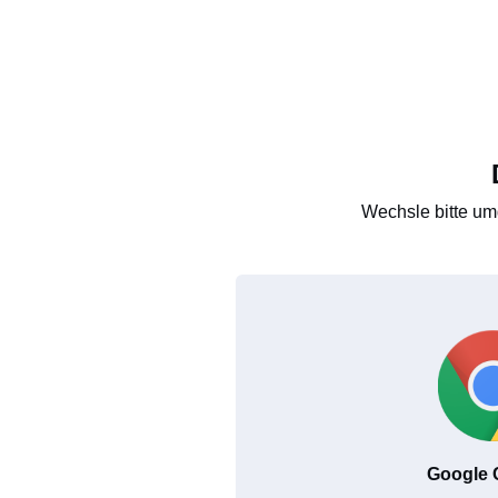
Wechsle bitte um
Google