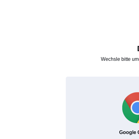
Wechsle bitte um
Google