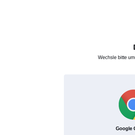
Wechsle bitte um
Google