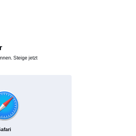
r
nen. Steige jetzt
afari