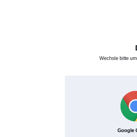
Wechsle bitte um
Google