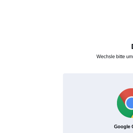
Wechsle bitte um
Google