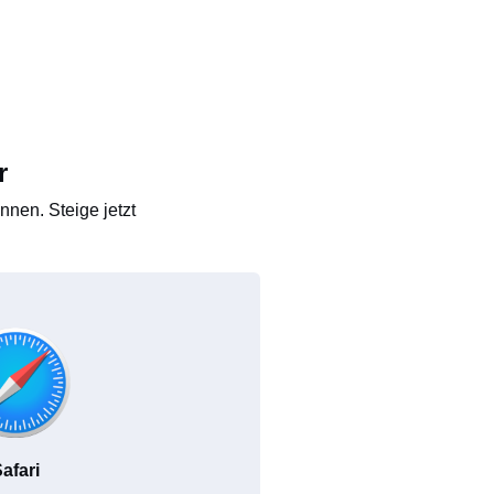
r
nen. Steige jetzt
afari