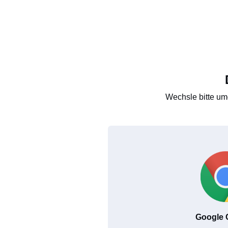
Wechsle bitte um
Google