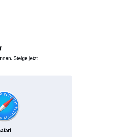
r
nen. Steige jetzt
afari