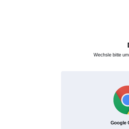
Wechsle bitte um
Google