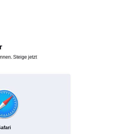
r
nen. Steige jetzt
afari