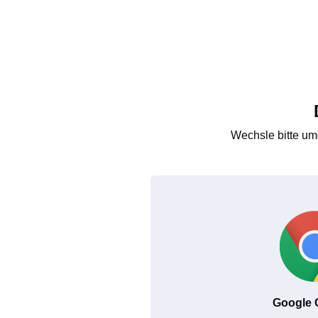
Wechsle bitte um
Google