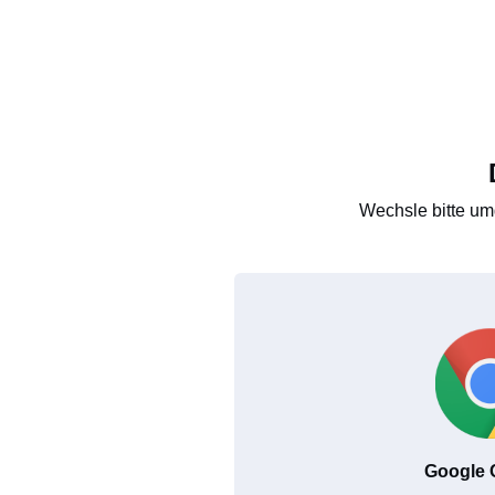
Wechsle bitte um
Google