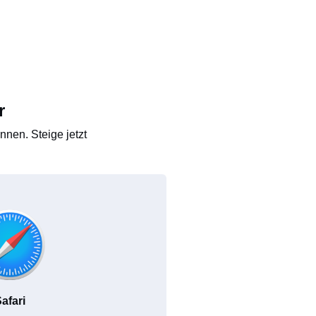
r
nen. Steige jetzt
afari