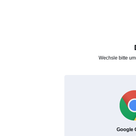
Wechsle bitte um
Google