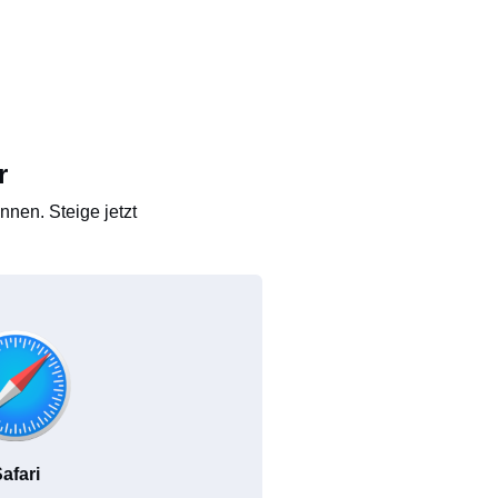
r
nen. Steige jetzt
afari