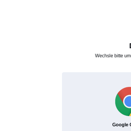
Wechsle bitte um
Google