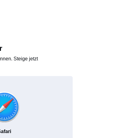
r
nen. Steige jetzt
afari