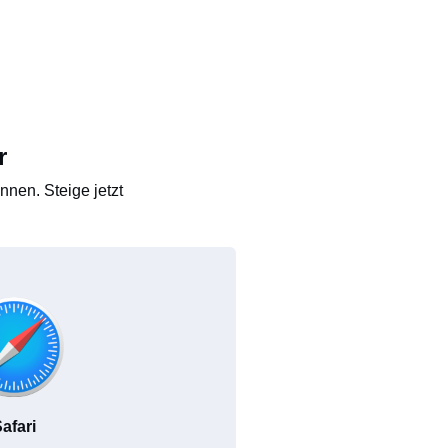
r
nen. Steige jetzt
afari