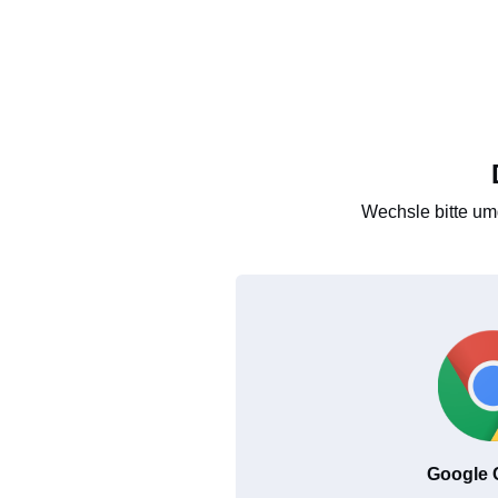
Wechsle bitte um
Google