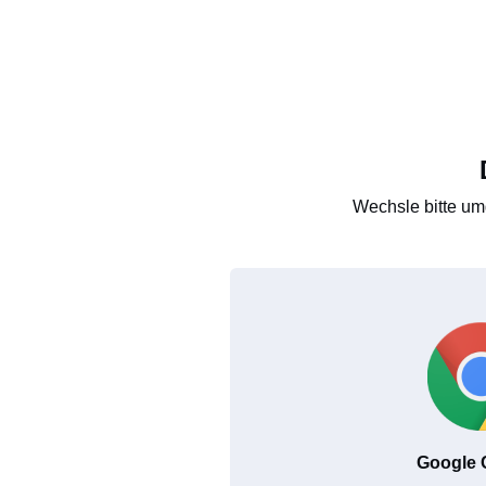
Wechsle bitte um
Google