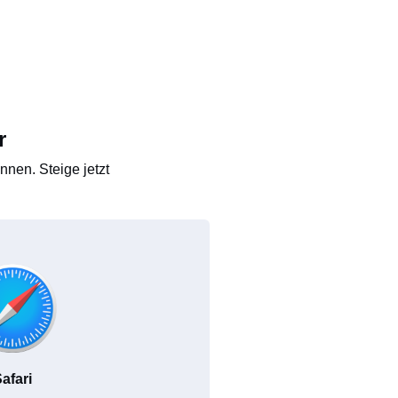
r
nen. Steige jetzt
afari