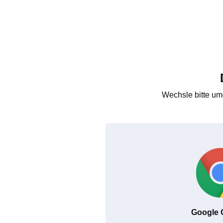
Wechsle bitte um
Google