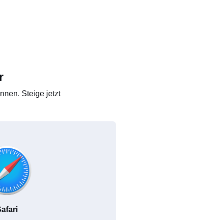
r
nen. Steige jetzt
afari