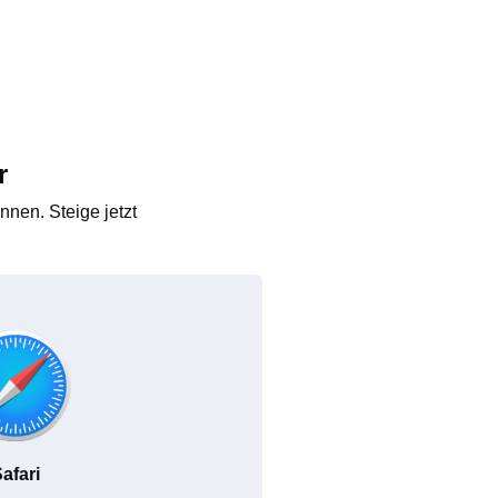
r
nen. Steige jetzt
afari