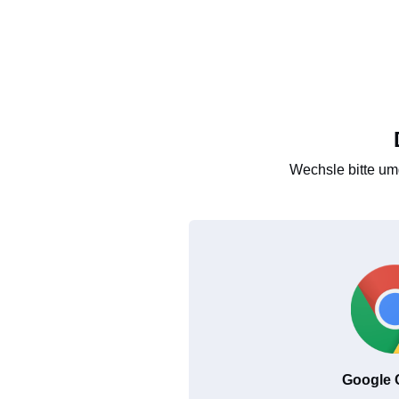
Wechsle bitte um
Google