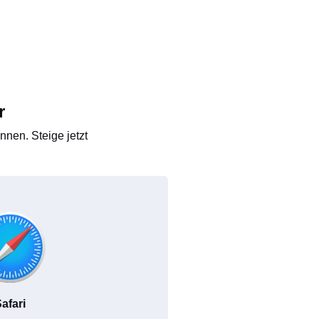
r
nen. Steige jetzt
afari