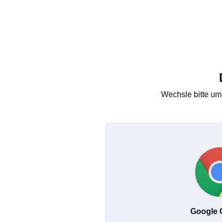
Wechsle bitte um
Google