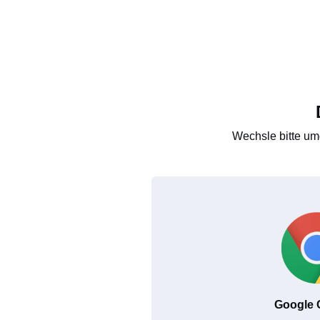
Wechsle bitte um
Google