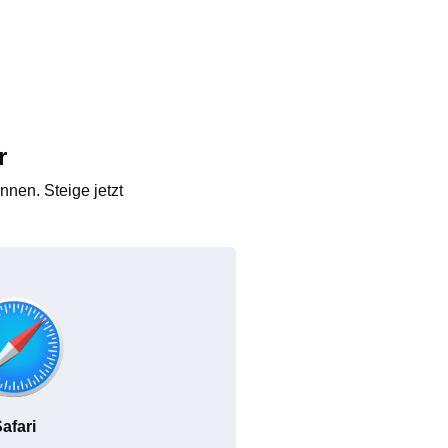
r
nen. Steige jetzt
afari