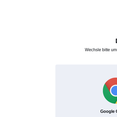
Wechsle bitte um
Google