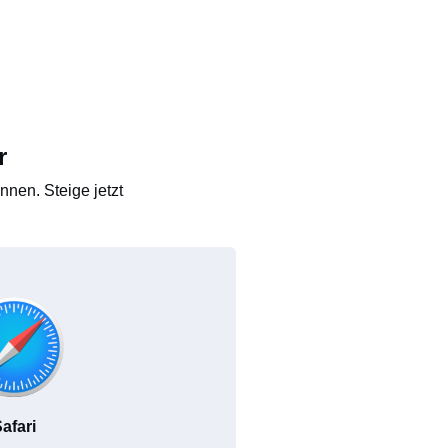
r
nen. Steige jetzt
afari