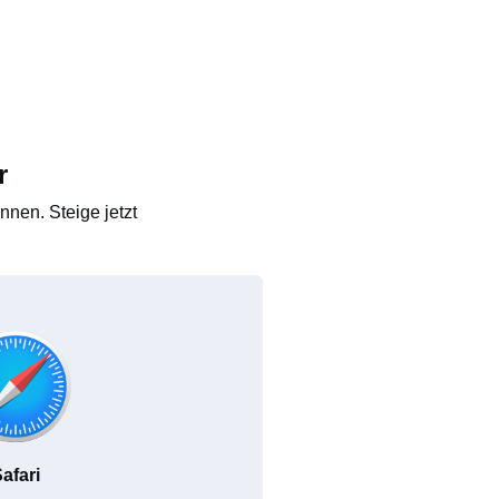
r
nen. Steige jetzt
afari