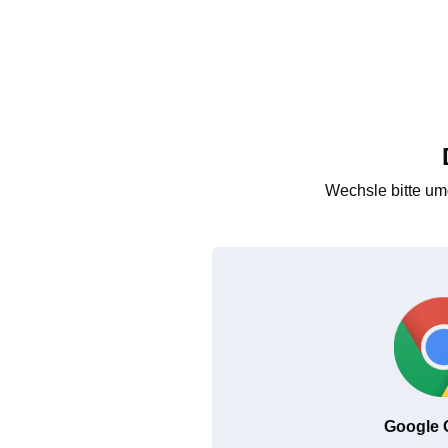
Wechsle bitte um
Google