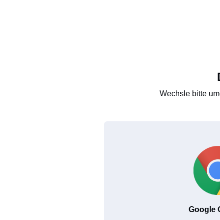
Wechsle bitte um
Google