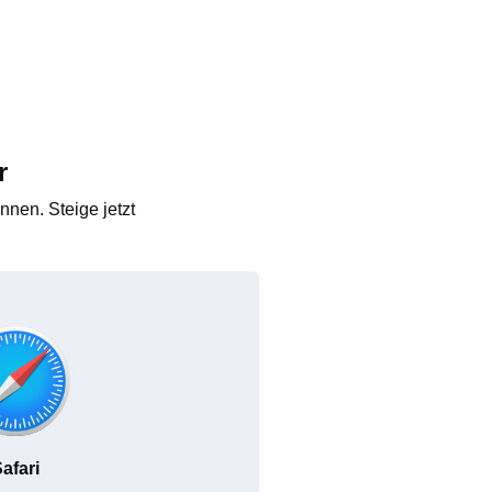
r
nen. Steige jetzt
afari