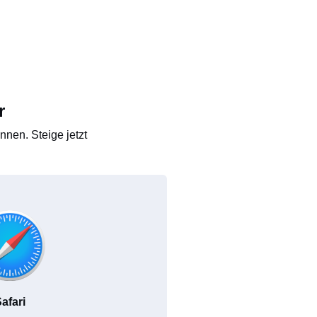
r
nen. Steige jetzt
afari