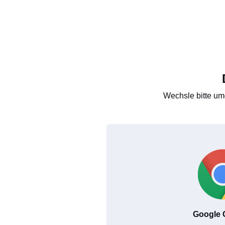
Wechsle bitte um
Google