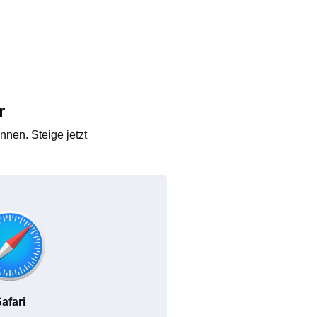
r
nen. Steige jetzt
afari