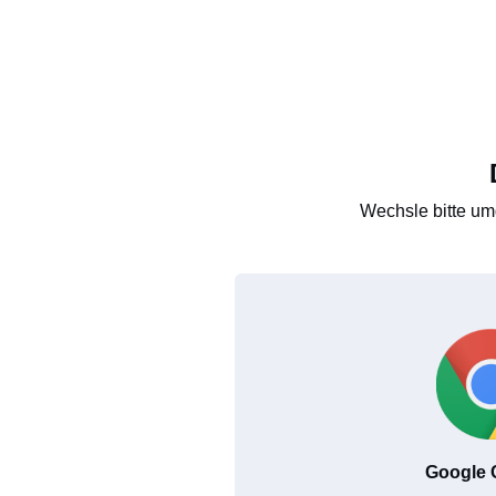
Wechsle bitte um
Google