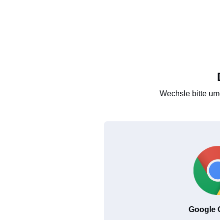
Wechsle bitte um
Google