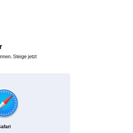
r
nen. Steige jetzt
afari