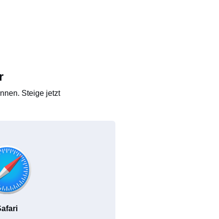
r
nen. Steige jetzt
afari