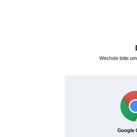
Wechsle bitte um
Google