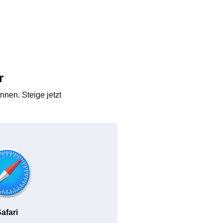
r
nen. Steige jetzt
afari