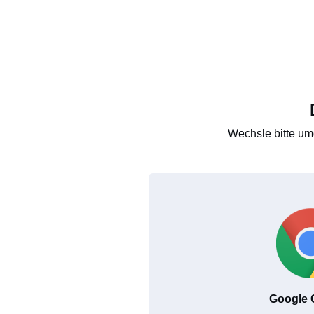
Wechsle bitte um
Google