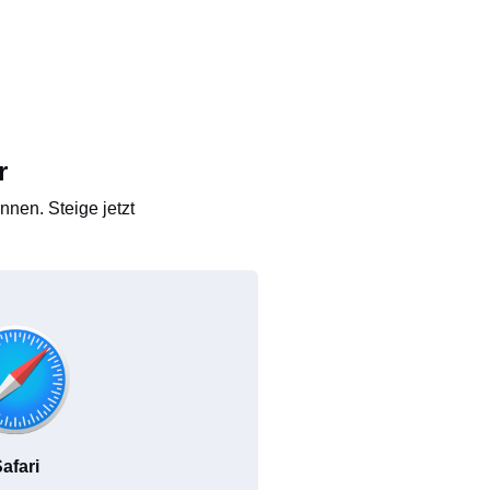
r
nen. Steige jetzt
afari