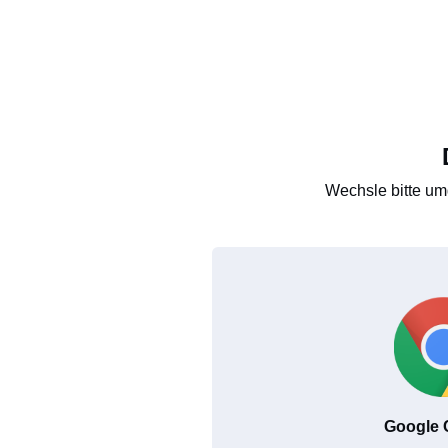
Wechsle bitte um
Google