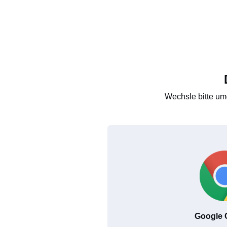
Wechsle bitte um
Google