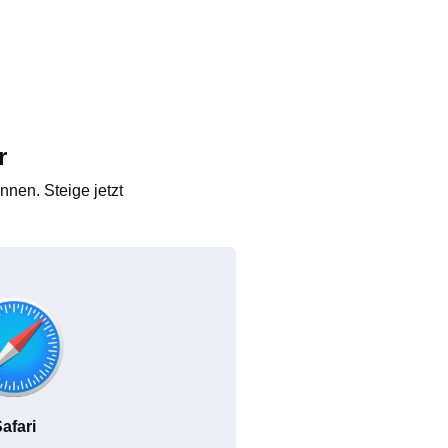
r
nen. Steige jetzt
afari