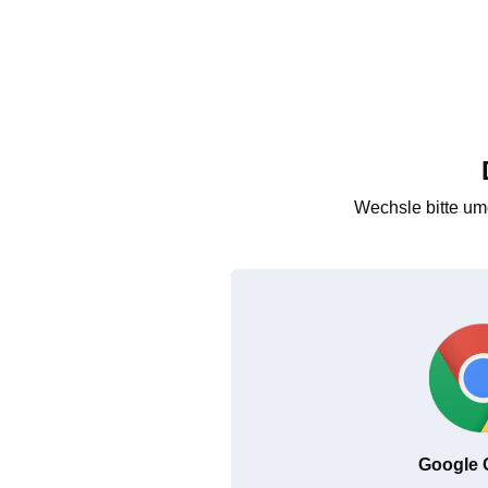
Wechsle bitte um
Google