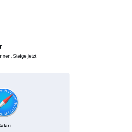
r
nen. Steige jetzt
afari