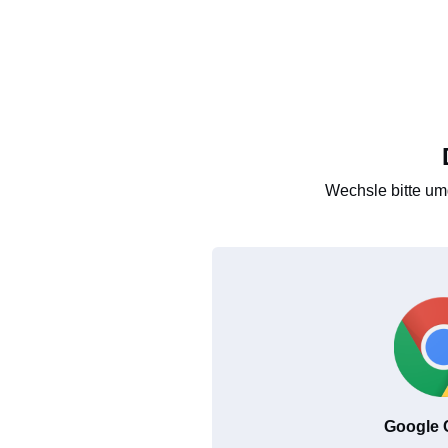
Wechsle bitte um
Google