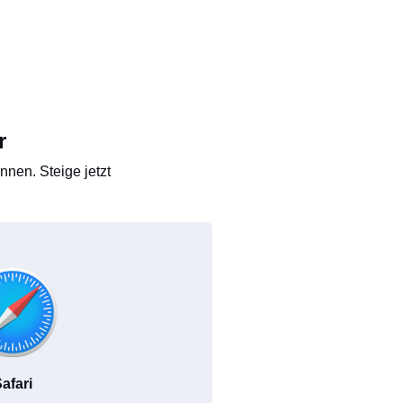
r
nen. Steige jetzt
afari