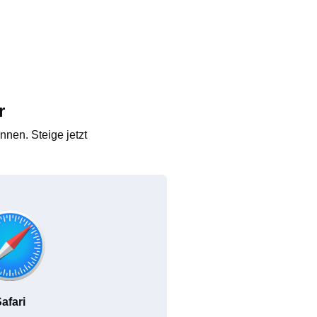
r
nen. Steige jetzt
afari