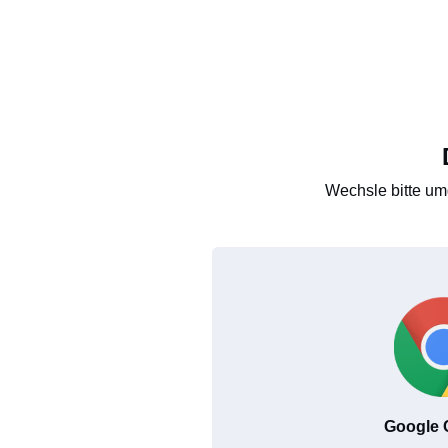
Wechsle bitte um
Google