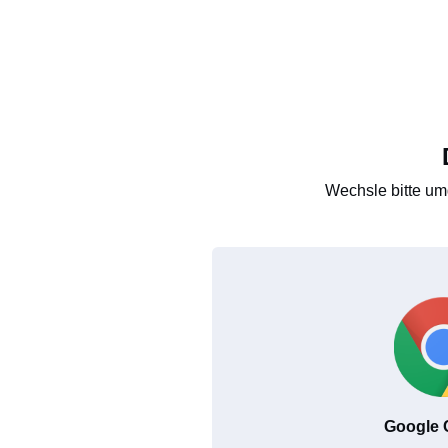
Wechsle bitte um
Google