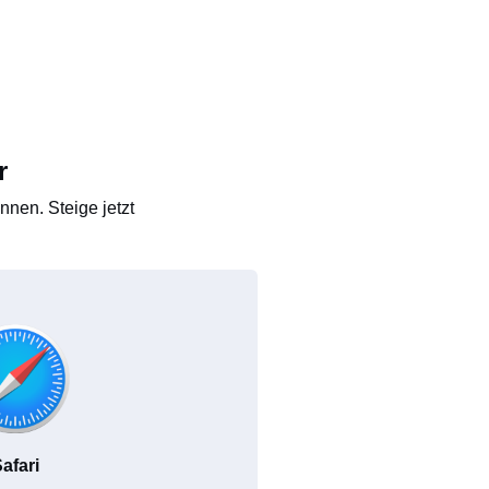
r
nen. Steige jetzt
afari