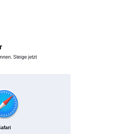
r
nen. Steige jetzt
afari