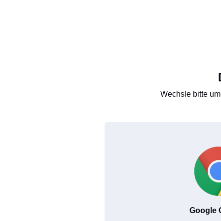
Wechsle bitte um
Google