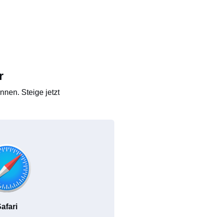
r
nen. Steige jetzt
afari