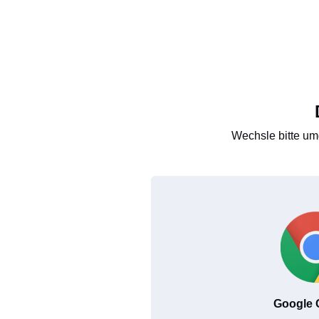
Wechsle bitte um
Google