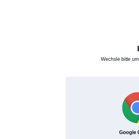
Wechsle bitte um
Google