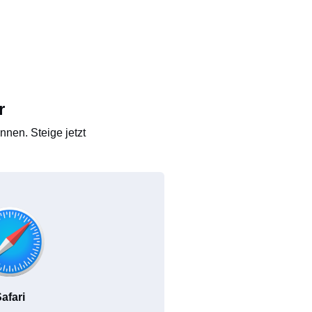
r
nen. Steige jetzt
afari