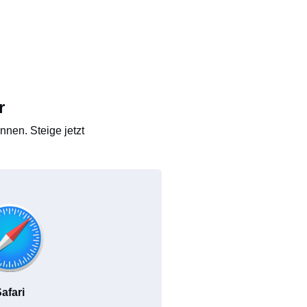
r
nen. Steige jetzt
afari