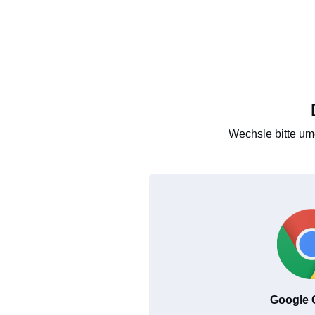
Wechsle bitte um
Google