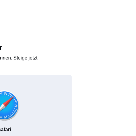
r
nen. Steige jetzt
afari