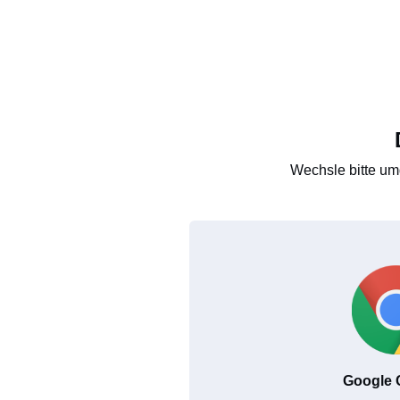
Wechsle bitte um
Google