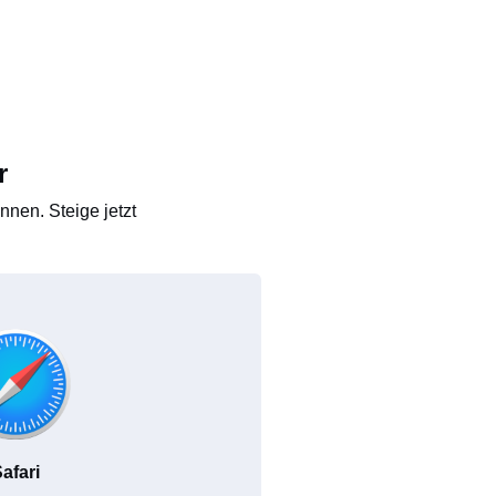
r
nen. Steige jetzt
afari