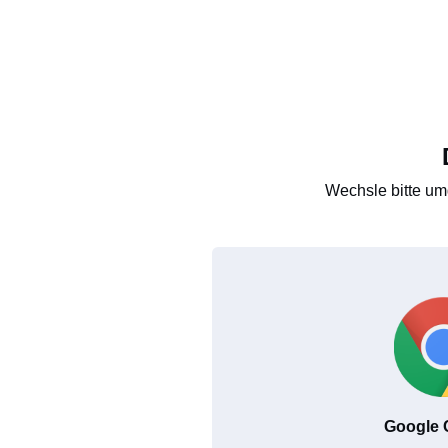
Wechsle bitte um
Google