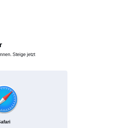
r
nen. Steige jetzt
afari