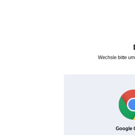
Wechsle bitte um
Google