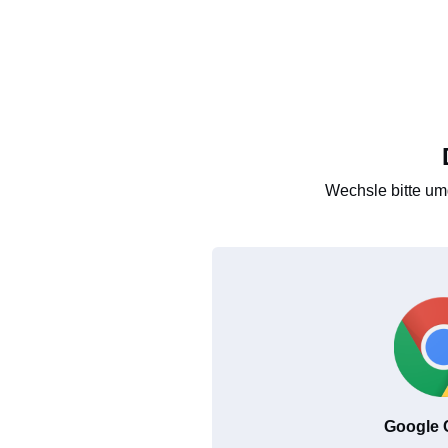
Wechsle bitte um
Google