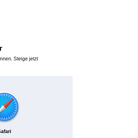
r
nen. Steige jetzt
afari