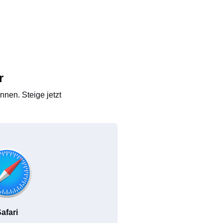
r
nen. Steige jetzt
afari