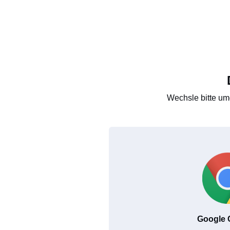
Wechsle bitte um
Google